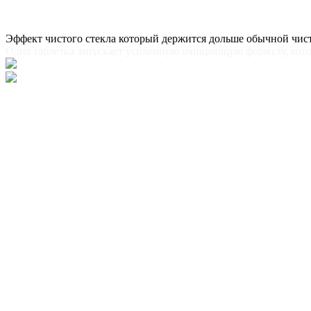
Эффект чистого стекла который держится дольше обычной чис
Одна таблетка запускает усиленную очищающую формулу, кото