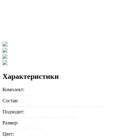
Характеристики
Комплект:
х12 таблеток
Состав:
ПАВ, лимонная кислота, гидрокарбонат натрия
Подходит:
для очистки автомобильных стекол
Размер:
8 см * 15 см * 1 см
Цвет: