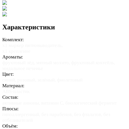
Характеристики
Комплект:
х1 маркер пятновыводитель,
x1 крепление
Ароматы:
фруктовый лёд, мятный мохито, фруктовый коктейль,
мидальное печенье
Цвет:
синий, розовый, зелёный, фиолетовый
Материал:
ABS-пластик
Состав:
активные анионы, витамин С, биологический фермент
Плюсы:
гипоаллергенный, без парабенов, без фталатов, без
отбеливателей
Объём: