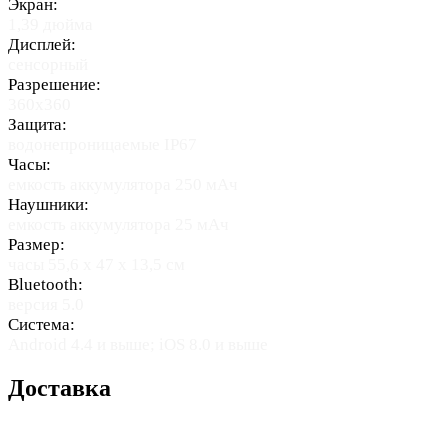
Экран:
1,39 дюйма
Дисплей:
сенсорный
Разрешение:
360х360
Защита:
водонепроницаемые IP67
Часы:
емкость аккумулятора 250 мАч
Наушники:
емкость аккумулятора 25 мАч
Размер:
часы 55,6 х 47 x 13,5 см
Bluetooth:
версия 5.0
Система:
Android 4.4 и выше; iOS 8.0 и выше
Доставка