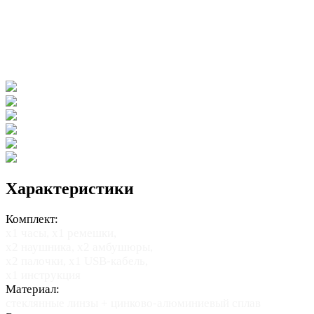
Характеристики
Комплект:
х1 часы, x1 ремешки,
х2 наушника, х2 амбушюры,
х2 палочки, х1 USB-кабель,
х1 инструкция
Материал:
стеклянные линзы + цинково-алюминиевый сплав