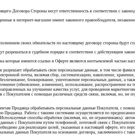
ящего Договора Стороны несут ответственность в соответствии с законо
ещенные в интернет-магазине имеют законного правообладателя, незако
олнением своих обязательств по настоящему договору стороны будут ста
удут разрешаться в судебном порядке в соответствии с действующим зако
, на которые имеются ссылки в Оферте являются неотъемлемой частью на
и разрешает обрабатывать свои персональные данные, в том числе фамили
ектронной почты, включая сбор, систематизацию, накопление, хранение,
обезличивание, блокирование, уничтожение персональных данных, а так
уточнение (обновление, изменение), использование, распространение на 
аправленных на улучшение качества услуг, для проведения маркетинговы
с Покупателем с помощью различных средств связи, включая, но, не огр
агентам Продавца обрабатывать персональные данные Покупателя, с пом
 Продавца. Работа с такими системами осуществляется по предписанном
Используемые способы обработки (включая, но, не ограничиваясь): автом
данных с Покупателем путем телефонной, почтовой связи с Покупателем 
необходимо для реализации целей, указанных в настоящей оферте, его п
нальных данных Покупателя на основании договора, заключенного с так