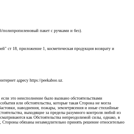
ый/полипропиленовый пакет с ручками и без).
лей" ст 18, приложение 1, косметическая продукция возврату и
тернет адресу https://peekaboo.uz.
, если это неисполнение было вызвано обстоятельствами
бытия или обстоятельства, которые такая Сторона не могла
абастовки, наводнения, пожары, землетрясения и иные стихийные
стоятельства, выходящие за пределы разумного контроля любой из
сматриваются как Обстоятельства непреодолимой силы, однако, в
у, Стороны обязаны незамедлительно принять решение относительно