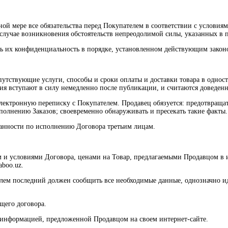
ной мере все обязательства перед Покупателем в соответствии с условия
 случае возникновения обстоятельств непреодолимой силы, указанных в 
ть их конфиденциальность в порядке, установленном действующим закон
путствующие услуги, способы и сроки оплаты и доставки товара в однос
ения вступают в силу немедленно после публикации, и считаются доведе
 электронную переписку с Покупателем. Продавец обязуется: предотвра
полнению Заказов; своевременно обнаруживать и пресекать такие факты.
бязанности по исполнению Договора третьим лицам.
м и условиями Договора, ценами на Товар, предлагаемыми Продавцом в 
aboo.uz.
елем последний должен сообщить все необходимые данные, однозначно и
ящего договора.
с информацией, предложенной Продавцом на своем интернет-сайте.