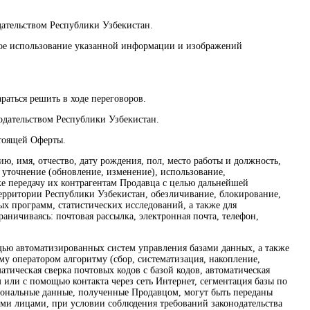
дательством Республики Узбекистан.
нное использование указанной информации и изображений
раться решить в ходе переговоров.
нодательством Республики Узбекистан.
стоящей Оферты.
ю, имя, отчество, дату рождения, пол, место работы и должность,
 уточнение (обновление, изменение), использование,
же передачу их контрагентам Продавца с целью дальнейшей
территории Республики Узбекистан, обезличивание, блокирование,
х программ, статистических исследований, а также для
аничиваясь: почтовая рассылка, электронная почта, телефон,
ощью автоматизированных систем управления базами данных, а также
у оператором алгоритму (сбор, систематизация, накопление,
атическая сверка почтовых кодов с базой кодов, автоматическая
или с помощью контакта через сеть Интернет, сегментация базы по
ерсональные данные, полученные Продавцом, могут быть переданы
ими лицами, при условии соблюдения требований законодательства