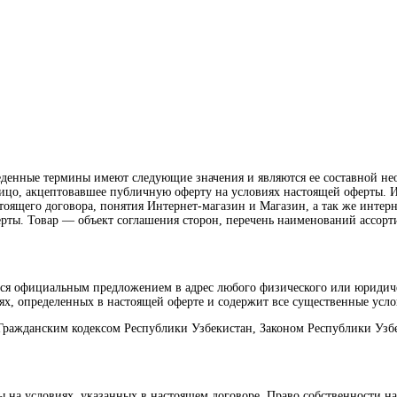
риведенные термины имеют следующие значения и являются ее составно
цо, акцептовавшее публичную оферту на условиях настоящей оферты. 
тоящего договора, понятия Интернет-магазин и Магазин, а так же интернет 
ерты. Товар — объект соглашения сторон, перечень наименований ассор
тся официальным предложением в адрес любого физического или юридич
х, определенных в настоящей оферте и содержит все существенные усло
 Гражданским кодексом Республики Узбекистан, Законом Республики Узб
ры на условиях, указанных в настоящем договоре. Право собственности 