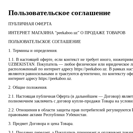
Пользовательское соглашение
ПУБЛИЧНАЯ ОФЕРТА
ИНТЕРНЕТ МАГАЗИНА “peekaboo.uz” О ПРОДАЖЕ ТОВАРОВ
ПОЛЬЗОВАТЕЛЬСКОЕ СОГЛАШЕНИЕ
1. Термины и определения.
1.1. В настоящей оферте, если контекст не требует иного, нижеп
UZBEKISTAN. Покупатель — любое физическое или юридическое ли
расположенный по интернет адресу https://peekaboo.uz. В рамках нас
являются равносильными и трактуются аутентично, по контексту оф
интернет адресу https://peekaboo.uz.
2. Общие положения.
2.1. Настоящая публичная Оферта (в дальнейшем — Договор) являе
полномочием заключить с договор купли-продажи Товара на условия
2.2. Отношения в области защиты прав потребителей регулируются
правовыми актами Республики Узбекистан.
3. Предмет Договора и цена Товара.
3.1. Продавец передает, а Покупатель принимает и оплачивает това