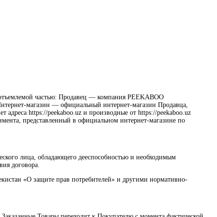
й неотъемлемой частью: Продавец — компания PEEKABOO
Интернет-магазин — официальный интернет-магазин Продавца,
адреса https://peekaboo.uz и производные от https://peekaboo.uz
тимента, представленный в официальном интернет-магазине по
еского лица, обладающего дееспособностью и необходимым
вия договора.
екистан «О защите прав потребителей» и другими нормативно-
на Заказанные Товары переходит к Покупателю с момента фактической