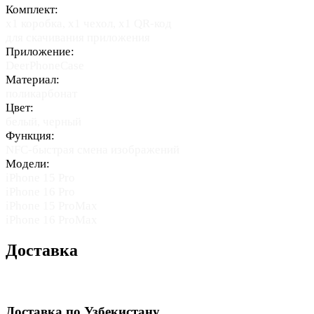
Комплект:
х1 коробка, х1 чехол, х1 QR-код
для скачивания приложения
Приложение:
DeerPhoneCase
Материал:
поликарбонат
Цвет:
белый, черный
Функция:
NFC-быстрая смена изображений
Модели:
iPhone 15 Pro
iPhone 16 Pro
iPhone 15 ProMax
iPhone 16 ProMax
Доставка
Доставка по Узбекистану