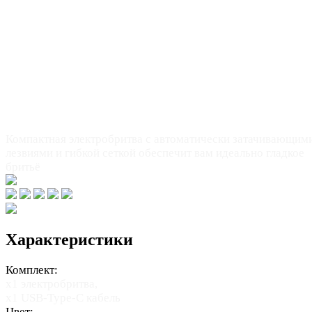
Гладкая кожа без раздражения всего за
пару минут!
Компактная электробритва с автоматически затачивающим
лезвиями и гибкой сеткой обеспечит вам идеально гладкое
бритьё
Характеристики
Комплект:
х1 электробритва,
x1 USB-Type-C кабель
Цвет: