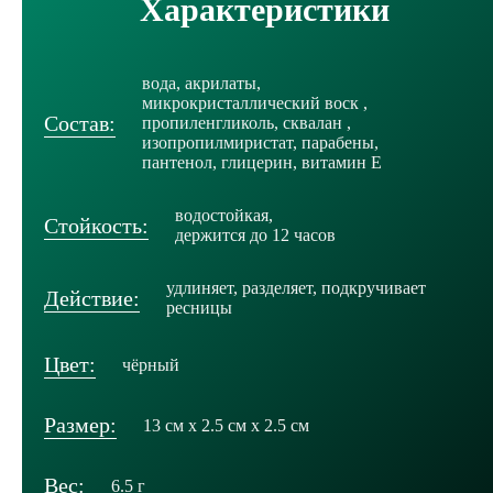
Характеристики
вода, акрилаты,
микрокристаллический воск ,
Состав:
пропиленгликоль, сквалан ,
изопропилмиристат, парабены,
пантенол, глицерин, витамин Е
водостойкая,
Стойкость:
держится до 12 часов
удлиняет, разделяет, подкручивает
Действие:
ресницы
Цвет:
чёрный
Размер:
13 см х 2.5 см х 2.5 см
Вес:
6.5 г