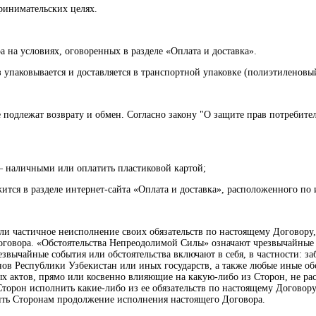
принимательских целях.
а на условиях, оговоренных в разделе «Оплата и доставка».
з упаковывается и доставляется в транспортной упаковке (полиэтиленов
не подлежат возврату и обмен. Согласно закону "О защите прав потребите
– наличными или оплатить пластиковой картой;
тся в разделе интернет-сайта «Оплата и доставка», расположенного по ин
или частичное неисполнение своих обязательств по настоящему Договору
овора. «Обстоятельства Непреодолимой Силы» означают чрезвычайные со
звычайные события или обстоятельства включают в себя, в частности: з
нов Республики Узбекистан или иных государств, а также любые иные об
 актов, прямо или косвенно влияющие на какую-либо из Сторон, не рас
Сторон исполнить какие-либо из ее обязательств по настоящему Договор
чить Сторонам продолжение исполнения настоящего Договора.