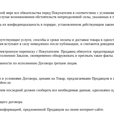
ной мере все обязательства перед Покупателем в соответствии с условия
 случае возникновения обстоятельств непреодолимой силы, указанных в 
ть их конфиденциальность в порядке, установленном действующим закон
путствующие услуги, способы и сроки оплаты и доставки товара в однос
ения вступают в силу немедленно после публикации, и считаются доведе
 электронную переписку с Покупателем. Продавец обязуется: предотвра
полнению Заказов; своевременно обнаруживать и пресекать такие факты.
бязанности по исполнению Договора третьим лицам.
м и условиями Договора, ценами на Товар, предлагаемыми Продавцом в 
aboo.uz.
елем последний должен сообщить все необходимые данные, однозначно и
ящего договора.
с информацией, предложенной Продавцом на своем интернет-сайте.