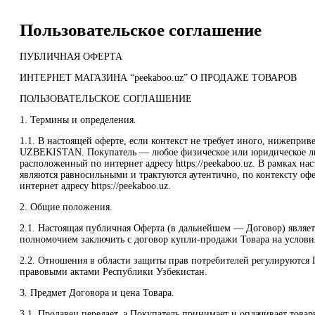
Пользовательское соглашение
ПУБЛИЧНАЯ ОФЕРТА
ИНТЕРНЕТ МАГАЗИНА “peekaboo.uz” О ПРОДАЖЕ ТОВАРОВ
ПОЛЬЗОВАТЕЛЬСКОЕ СОГЛАШЕНИЕ
1. Термины и определения.
1.1. В настоящей оферте, если контекст не требует иного, нижеп
UZBEKISTAN. Покупатель — любое физическое или юридическое ли
расположенный по интернет адресу https://peekaboo.uz. В рамках нас
являются равносильными и трактуются аутентично, по контексту оф
интернет адресу https://peekaboo.uz.
2. Общие положения.
2.1. Настоящая публичная Оферта (в дальнейшем — Договор) являе
полномочием заключить с договор купли-продажи Товара на условия
2.2. Отношения в области защиты прав потребителей регулируются
правовыми актами Республики Узбекистан.
3. Предмет Договора и цена Товара.
3.1. Продавец передает, а Покупатель принимает и оплачивает това