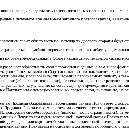
ящего Договора Стороны несут ответственность в соответствии с законо
ещенные в интернет-магазине имеют законного правообладателя, незако
олнением своих обязательств по настоящему договору стороны будут ста
удут разрешаться в судебном порядке в соответствии с действующим зако
, на которые имеются ссылки в Оферте являются неотъемлемой частью на
и разрешает обрабатывать свои персональные данные, в том числе фамили
ектронной почты, включая сбор, систематизацию, накопление, хранение,
обезличивание, блокирование, уничтожение персональных данных, а так
уточнение (обновление, изменение), использование, распространение на 
аправленных на улучшение качества услуг, для проведения маркетинговы
с Покупателем с помощью различных средств связи, включая, но, не огр
агентам Продавца обрабатывать персональные данные Покупателя, с пом
 Продавца. Работа с такими системами осуществляется по предписанном
Используемые способы обработки (включая, но, не ограничиваясь): автом
данных с Покупателем путем телефонной, почтовой связи с Покупателем 
необходимо для реализации целей, указанных в настоящей оферте, его п
нальных данных Покупателя на основании договора, заключенного с так