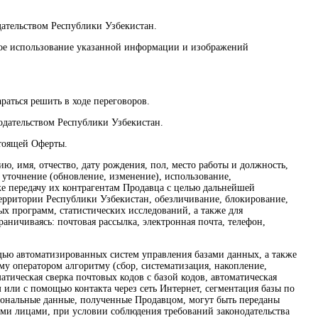
дательством Республики Узбекистан.
нное использование указанной информации и изображений
раться решить в ходе переговоров.
нодательством Республики Узбекистан.
стоящей Оферты.
ю, имя, отчество, дату рождения, пол, место работы и должность,
 уточнение (обновление, изменение), использование,
же передачу их контрагентам Продавца с целью дальнейшей
территории Республики Узбекистан, обезличивание, блокирование,
х программ, статистических исследований, а также для
аничиваясь: почтовая рассылка, электронная почта, телефон,
ощью автоматизированных систем управления базами данных, а также
у оператором алгоритму (сбор, систематизация, накопление,
атическая сверка почтовых кодов с базой кодов, автоматическая
или с помощью контакта через сеть Интернет, сегментация базы по
ерсональные данные, полученные Продавцом, могут быть переданы
ими лицами, при условии соблюдения требований законодательства