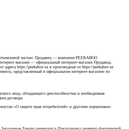
й неотъемлемой частью: Продавец — компания PEEKABOO
Интернет-магазин — официальный интернет-магазин Продавца,
адреса https://peekaboo.uz и производные от https://peekaboo.uz
тимента, представленный в официальном интернет-магазине по
еского лица, обладающего дееспособностью и необходимым
вия договора.
екистан «О защите прав потребителей» и другими нормативно-
на Заказанные Товары переходит к Покупателю с момента фактической