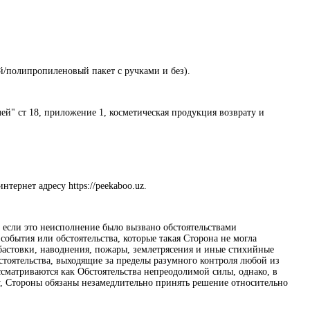
ый/полипропиленовый пакет с ручками и без).
лей" ст 18, приложение 1, косметическая продукция возврату и
тернет адресу https://peekaboo.uz.
, если это неисполнение было вызвано обстоятельствами
бытия или обстоятельства, которые такая Сторона не могла
абастовки, наводнения, пожары, землетрясения и иные стихийные
стоятельства, выходящие за пределы разумного контроля любой из
сматриваются как Обстоятельства непреодолимой силы, однако, в
у, Стороны обязаны незамедлительно принять решение относительно