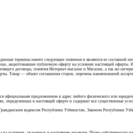
риведенные термины имеют следующие значения и являются ее составно
цо, акцептовавшее публичную оферту на условиях настоящей оферты. 
тоящего договора, понятия Интернет-магазин и Магазин, а так же интернет 
ерты. Товар — объект соглашения сторон, перечень наименований ассор
тся официальным предложением в адрес любого физического или юридич
х, определенных в настоящей оферте и содержит все существенные усло
 Гражданским кодексом Республики Узбекистан, Законом Республики Узб
ры на условиях, указанных в настоящем договоре. Право собственности 