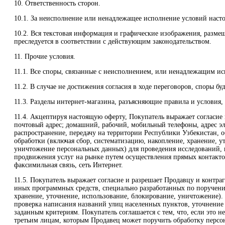
10. Ответственность сторон.
10.1. За неисполнение или ненадлежащее исполнение условий насто
10.2. Вся текстовая информация и графические изображения, разм
преследуется в соответствии с действующим законодательством.
11. Прочие условия.
11.1. Все споры, связанные с неисполнением, или ненадлежащим исп
11.2. В случае не достижения согласия в ходе переговоров, споры б
11.3. Разделы интернет-магазина, разъясняющие правила и условия
11.4. Акцептируя настоящую оферту, Покупатель выражает согласие 
почтовый адрес; домашний, рабочий, мобильный телефоны, адрес эл
распространение, передачу на территории Республики Узбекистан, 
обработки (включая сбор, систематизацию, накопление, хранение, 
уничтожение персональных данных) для проведения исследований, н
продвижения услуг на рынке путем осуществления прямых контактов 
факсимильная связь, сеть Интернет.
11.5. Покупатель выражает согласие и разрешает Продавцу и контр
иных программных средств, специально разработанных по поручению
хранение, уточнение, использование, блокирование, уничтожение). 
проверка написания названий улиц населенных пунктов, уточнение 
заданным критериям. Покупатель соглашается с тем, что, если это 
третьим лицам, которым Продавец может поручить обработку персо