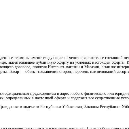
риведенные термины имеют следующие значения и являются ее составно
цо, акцептовавшее публичную оферту на условиях настоящей оферты. 
тоящего договора, понятия Интернет-магазин и Магазин, а так же интернет 
ерты. Товар — объект соглашения сторон, перечень наименований ассор
тся официальным предложением в адрес любого физического или юридич
х, определенных в настоящей оферте и содержит все существенные усло
 Гражданским кодексом Республики Узбекистан, Законом Республики Узб
ры на условиях, указанных в настоящем договоре. Право собственности 