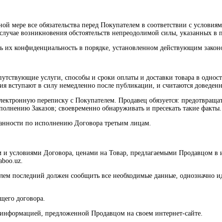
ной мере все обязательства перед Покупателем в соответствии с условия
 случае возникновения обстоятельств непреодолимой силы, указанных в 
ть их конфиденциальность в порядке, установленном действующим закон
путствующие услуги, способы и сроки оплаты и доставки товара в однос
ения вступают в силу немедленно после публикации, и считаются доведе
 электронную переписку с Покупателем. Продавец обязуется: предотвра
полнению Заказов; своевременно обнаруживать и пресекать такие факты.
бязанности по исполнению Договора третьим лицам.
м и условиями Договора, ценами на Товар, предлагаемыми Продавцом в 
aboo.uz.
елем последний должен сообщить все необходимые данные, однозначно и
ящего договора.
с информацией, предложенной Продавцом на своем интернет-сайте.