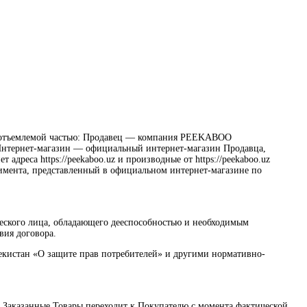
й неотъемлемой частью: Продавец — компания PEEKABOO
Интернет-магазин — официальный интернет-магазин Продавца,
адреса https://peekaboo.uz и производные от https://peekaboo.uz
тимента, представленный в официальном интернет-магазине по
еского лица, обладающего дееспособностью и необходимым
вия договора.
екистан «О защите прав потребителей» и другими нормативно-
на Заказанные Товары переходит к Покупателю с момента фактической