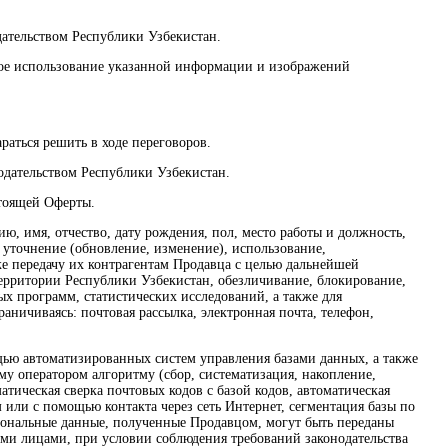
дательством Республики Узбекистан.
нное использование указанной информации и изображений
раться решить в ходе переговоров.
нодательством Республики Узбекистан.
стоящей Оферты.
ю, имя, отчество, дату рождения, пол, место работы и должность,
 уточнение (обновление, изменение), использование,
же передачу их контрагентам Продавца с целью дальнейшей
территории Республики Узбекистан, обезличивание, блокирование,
х программ, статистических исследований, а также для
аничиваясь: почтовая рассылка, электронная почта, телефон,
ощью автоматизированных систем управления базами данных, а также
у оператором алгоритму (сбор, систематизация, накопление,
атическая сверка почтовых кодов с базой кодов, автоматическая
или с помощью контакта через сеть Интернет, сегментация базы по
ерсональные данные, полученные Продавцом, могут быть переданы
ими лицами, при условии соблюдения требований законодательства