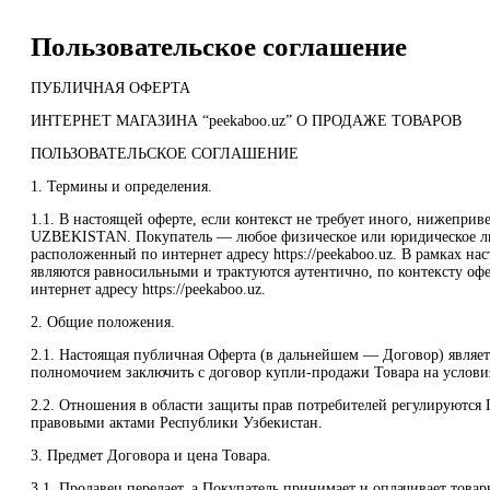
Пользовательское соглашение
ПУБЛИЧНАЯ ОФЕРТА
ИНТЕРНЕТ МАГАЗИНА “peekaboo.uz” О ПРОДАЖЕ ТОВАРОВ
ПОЛЬЗОВАТЕЛЬСКОЕ СОГЛАШЕНИЕ
1. Термины и определения.
1.1. В настоящей оферте, если контекст не требует иного, нижеп
UZBEKISTAN. Покупатель — любое физическое или юридическое ли
расположенный по интернет адресу https://peekaboo.uz. В рамках нас
являются равносильными и трактуются аутентично, по контексту оф
интернет адресу https://peekaboo.uz.
2. Общие положения.
2.1. Настоящая публичная Оферта (в дальнейшем — Договор) являе
полномочием заключить с договор купли-продажи Товара на условия
2.2. Отношения в области защиты прав потребителей регулируются
правовыми актами Республики Узбекистан.
3. Предмет Договора и цена Товара.
3.1. Продавец передает, а Покупатель принимает и оплачивает това