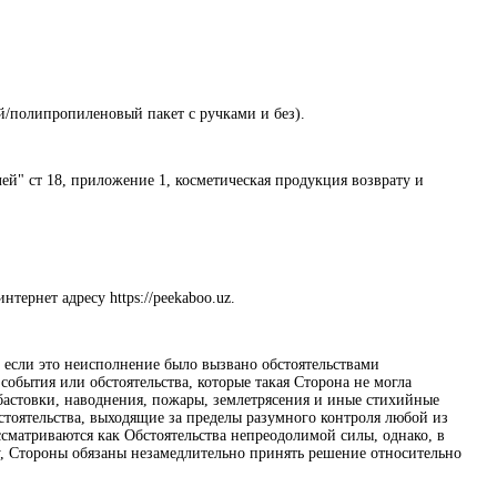
ый/полипропиленовый пакет с ручками и без).
лей" ст 18, приложение 1, косметическая продукция возврату и
тернет адресу https://peekaboo.uz.
, если это неисполнение было вызвано обстоятельствами
бытия или обстоятельства, которые такая Сторона не могла
абастовки, наводнения, пожары, землетрясения и иные стихийные
стоятельства, выходящие за пределы разумного контроля любой из
сматриваются как Обстоятельства непреодолимой силы, однако, в
у, Стороны обязаны незамедлительно принять решение относительно