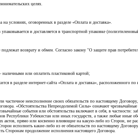
принимательских целях.
а на условиях, оговоренных в разделе «Оплата и доставка».
з упаковывается и доставляется в транспортной упаковке (полиэтиленов
не подлежат возврату и обмен. Согласно закону "О защите прав потребите
– наличными или оплатить пластиковой картой;
тся в разделе интернет-сайта «Оплата и доставка», расположенного по ин
или частичное неисполнение своих обязательств по настоящему Договору
овора. «Обстоятельства Непреодолимой Силы» означают чрезвычайные со
звычайные события или обстоятельства включают в себя, в частности: з
нов Республики Узбекистан или иных государств, а также любые иные об
 актов, прямо или косвенно влияющие на какую-либо из Сторон, не рас
Сторон исполнить какие-либо из ее обязательств по настоящему Договор
чить Сторонам продолжение исполнения настоящего Договора.