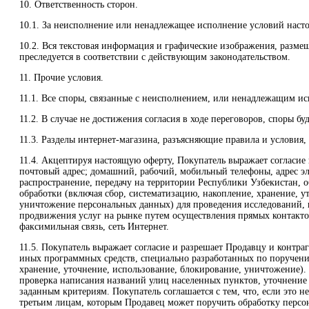
10. Ответственность сторон.
10.1. За неисполнение или ненадлежащее исполнение условий насто
10.2. Вся текстовая информация и графические изображения, разм
преследуется в соответствии с действующим законодательством.
11. Прочие условия.
11.1. Все споры, связанные с неисполнением, или ненадлежащим исп
11.2. В случае не достижения согласия в ходе переговоров, споры б
11.3. Разделы интернет-магазина, разъясняющие правила и условия
11.4. Акцептируя настоящую оферту, Покупатель выражает согласие 
почтовый адрес; домашний, рабочий, мобильный телефоны, адрес эл
распространение, передачу на территории Республики Узбекистан, 
обработки (включая сбор, систематизацию, накопление, хранение, 
уничтожение персональных данных) для проведения исследований, н
продвижения услуг на рынке путем осуществления прямых контактов 
факсимильная связь, сеть Интернет.
11.5. Покупатель выражает согласие и разрешает Продавцу и контр
иных программных средств, специально разработанных по поручению
хранение, уточнение, использование, блокирование, уничтожение). 
проверка написания названий улиц населенных пунктов, уточнение 
заданным критериям. Покупатель соглашается с тем, что, если это 
третьим лицам, которым Продавец может поручить обработку персо