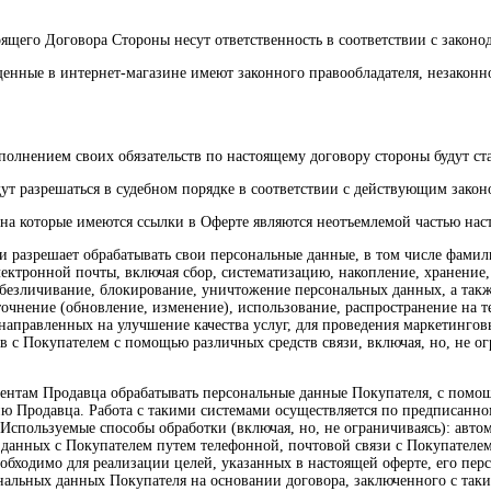
ящего Договора Стороны несут ответственность в соответствии с законо
ещенные в интернет-магазине имеют законного правообладателя, незако
олнением своих обязательств по настоящему договору стороны будут ста
удут разрешаться в судебном порядке в соответствии с действующим зако
, на которые имеются ссылки в Оферте являются неотъемлемой частью на
и разрешает обрабатывать свои персональные данные, в том числе фамили
ектронной почты, включая сбор, систематизацию, накопление, хранение,
обезличивание, блокирование, уничтожение персональных данных, а так
уточнение (обновление, изменение), использование, распространение на 
аправленных на улучшение качества услуг, для проведения маркетинговы
с Покупателем с помощью различных средств связи, включая, но, не огр
агентам Продавца обрабатывать персональные данные Покупателя, с пом
 Продавца. Работа с такими системами осуществляется по предписанном
Используемые способы обработки (включая, но, не ограничиваясь): автом
данных с Покупателем путем телефонной, почтовой связи с Покупателем 
необходимо для реализации целей, указанных в настоящей оферте, его п
нальных данных Покупателя на основании договора, заключенного с так