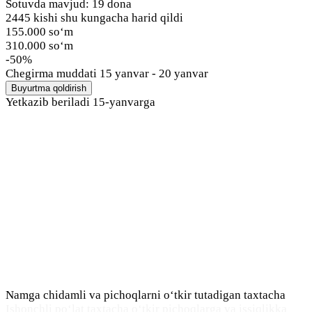
Sotuvda mavjud: 19 dona
2445 kishi shu kungacha harid qildi
155.000 so‘m
310.000 so‘m
-50%
Chegirma muddati
15 yanvar - 20 yanvar
Buyurtma qoldirish
Yetkazib beriladi
15-yanvarga
Namga chidamli va pichoqlarni o‘tkir tutadigan taxtacha
Ishonchli po‘lat taxtacha o‘tkir pichoqlarga va issiqlikka