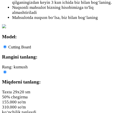
qilganingizdan keyin 3 kun ichida biz bilan bog‘laning.
Nuqsonli mahsulot bizning hisobimizga to'liq
almashtiriladi
Mahsulotda nuqson bo‘lsa, biz bilan bog‘laning
Model:
Cutting Board
Rangini tanlang:
Rang: kumush
Miqdorni tanlang:
Taxta 29х20 sm
50% chegirma
155.000 so'm
310.000 so'm
ko‘pchilik tanlaydi