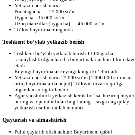
Yetkazib berish narxi:
Pochtagacha — 25 000 so‘m
Uygacha - 35 000 so‘m
Uzoq manzillar (uygacha) — 45 000 so‘m
To‘lov buyurtma olinganda
Toshkent bo‘ylab yetkazib berish
Toshkent bo‘ylab yetkazib berish 13:00 gacha
rasmiylashtirilgan barcha buyurtmalar uchun 1 kun da
etadi.
Keyingi buyurtmalar keyingi kunga ko‘chiriladi.
Yetkazib berish narxi 25 000 so‘m (1 000 000 so‘mdan
ortiq buyurtmalarda bepul).To‘lovni tovarni qo‘lga
olgandan so‘ng to‘lanadi
Agar shoshilinch yetkazish kerak bo‘lsa, hoziroq buyur
bering va operator bilan bog‘laning – sizga eng qulay
yetkazish usulini tanlab beramiz
Qaytarish va almashtirish
Pulni qaytarib olish uchun: Buyurtmani qabul