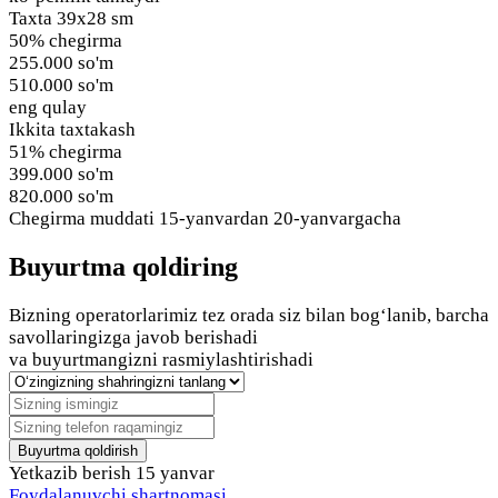
Taxta 39х28 sm
50% chegirma
255.000 so'm
510.000 so'm
eng qulay
Ikkita taxtakash
51% chegirma
399.000 so'm
820.000 so'm
Chegirma muddati
15-yanvardan 20-yanvargacha
Buyurtma qoldiring
Bizning operatorlarimiz tez orada siz bilan bog‘lanib, barcha
savollaringizga javob berishadi
va buyurtmangizni rasmiylashtirishadi
Buyurtma qoldirish
Yetkazib berish
15 yanvar
Foydalanuvchi shartnomasi