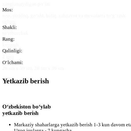
zanglamaydigan po‘lat
Mos:
non, pishloq, go‘sht, baliq, sabzavot va mevalarni to‘g‘rash
uchun
Shakli:
to‘rtburchak
Rang:
kumush
Qalinligi:
2 mm
O‘lchami:
28 sm x 39 sm, 28 sm x 39 sm
Yetkazib berish
O‘zbekiston bo‘ylab
yetkazib berish
Markaziy shaharlarga yetkazib berish 1-3 kun davom eta
Uzoq joylarga - 7 kungacha.