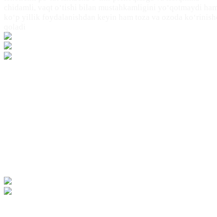
chidamli, vaqt o‘tishi bilan mustahkamligini yo‘qotmaydi ha
ko‘p yillik foydalanishdan keyin ham toza va ozoda ko‘rinis
qoladi