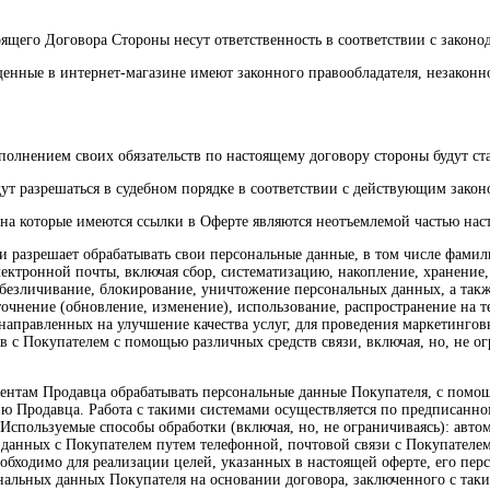
ящего Договора Стороны несут ответственность в соответствии с законо
ещенные в интернет-магазине имеют законного правообладателя, незако
олнением своих обязательств по настоящему договору стороны будут ста
удут разрешаться в судебном порядке в соответствии с действующим зако
, на которые имеются ссылки в Оферте являются неотъемлемой частью на
и разрешает обрабатывать свои персональные данные, в том числе фамили
ектронной почты, включая сбор, систематизацию, накопление, хранение,
обезличивание, блокирование, уничтожение персональных данных, а так
уточнение (обновление, изменение), использование, распространение на 
аправленных на улучшение качества услуг, для проведения маркетинговы
с Покупателем с помощью различных средств связи, включая, но, не огр
агентам Продавца обрабатывать персональные данные Покупателя, с пом
 Продавца. Работа с такими системами осуществляется по предписанном
Используемые способы обработки (включая, но, не ограничиваясь): автом
данных с Покупателем путем телефонной, почтовой связи с Покупателем 
необходимо для реализации целей, указанных в настоящей оферте, его п
нальных данных Покупателя на основании договора, заключенного с так