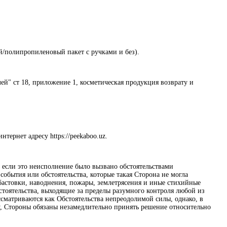
ый/полипропиленовый пакет с ручками и без).
лей" ст 18, приложение 1, косметическая продукция возврату и
тернет адресу https://peekaboo.uz.
, если это неисполнение было вызвано обстоятельствами
бытия или обстоятельства, которые такая Сторона не могла
абастовки, наводнения, пожары, землетрясения и иные стихийные
стоятельства, выходящие за пределы разумного контроля любой из
сматриваются как Обстоятельства непреодолимой силы, однако, в
у, Стороны обязаны незамедлительно принять решение относительно