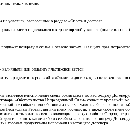
принимательских целях.
а на условиях, оговоренных в разделе «Оплата и доставка».
з упаковывается и доставляется в транспортной упаковке (полиэтиленов
не подлежат возврату и обмен. Согласно закону "О защите прав потребите
– наличными или оплатить пластиковой картой;
тся в разделе интернет-сайта «Оплата и доставка», расположенного по ин
или частичное неисполнение своих обязательств по настоящему Договору
овора. «Обстоятельства Непреодолимой Силы» означают чрезвычайные со
звычайные события или обстоятельства включают в себя, в частности: з
нов Республики Узбекистан или иных государств, а также любые иные об
 актов, прямо или косвенно влияющие на какую-либо из Сторон, не рас
Сторон исполнить какие-либо из ее обязательств по настоящему Договор
чить Сторонам продолжение исполнения настоящего Договора.