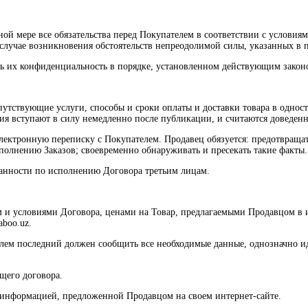
ной мере все обязательства перед Покупателем в соответствии с условия
 случае возникновения обстоятельств непреодолимой силы, указанных в 
ть их конфиденциальность в порядке, установленном действующим закон
путствующие услуги, способы и сроки оплаты и доставки товара в однос
ения вступают в силу немедленно после публикации, и считаются доведе
 электронную переписку с Покупателем. Продавец обязуется: предотвра
полнению Заказов; своевременно обнаруживать и пресекать такие факты.
бязанности по исполнению Договора третьим лицам.
м и условиями Договора, ценами на Товар, предлагаемыми Продавцом в 
aboo.uz.
елем последний должен сообщить все необходимые данные, однозначно и
ящего договора.
с информацией, предложенной Продавцом на своем интернет-сайте.