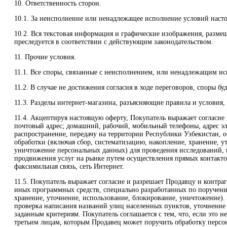
10. Ответственность сторон.
10.1. За неисполнение или ненадлежащее исполнение условий насто
10.2. Вся текстовая информация и графические изображения, разм
преследуется в соответствии с действующим законодательством.
11. Прочие условия.
11.1. Все споры, связанные с неисполнением, или ненадлежащим исп
11.2. В случае не достижения согласия в ходе переговоров, споры б
11.3. Разделы интернет-магазина, разъясняющие правила и условия
11.4. Акцептируя настоящую оферту, Покупатель выражает согласие 
почтовый адрес; домашний, рабочий, мобильный телефоны, адрес эл
распространение, передачу на территории Республики Узбекистан, 
обработки (включая сбор, систематизацию, накопление, хранение, 
уничтожение персональных данных) для проведения исследований, н
продвижения услуг на рынке путем осуществления прямых контактов 
факсимильная связь, сеть Интернет.
11.5. Покупатель выражает согласие и разрешает Продавцу и контр
иных программных средств, специально разработанных по поручению
хранение, уточнение, использование, блокирование, уничтожение). 
проверка написания названий улиц населенных пунктов, уточнение 
заданным критериям. Покупатель соглашается с тем, что, если это 
третьим лицам, которым Продавец может поручить обработку персо