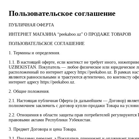
Пользовательское соглашение
ПУБЛИЧНАЯ ОФЕРТА
ИНТЕРНЕТ МАГАЗИНА “peekaboo.uz” О ПРОДАЖЕ ТОВАРОВ
ПОЛЬЗОВАТЕЛЬСКОЕ СОГЛАШЕНИЕ
1. Термины и определения.
1.1. В настоящей оферте, если контекст не требует иного, нижеп
UZBEKISTAN. Покупатель — любое физическое или юридическое ли
расположенный по интернет адресу https://peekaboo.uz. В рамках нас
являются равносильными и трактуются аутентично, по контексту оф
интернет адресу https://peekaboo.uz.
2. Общие положения.
2.1. Настоящая публичная Оферта (в дальнейшем — Договор) являе
полномочием заключить с договор купли-продажи Товара на условия
2.2. Отношения в области защиты прав потребителей регулируются
правовыми актами Республики Узбекистан.
3. Предмет Договора и цена Товара.
3.1. Продавец передает, а Покупатель принимает и оплачивает това