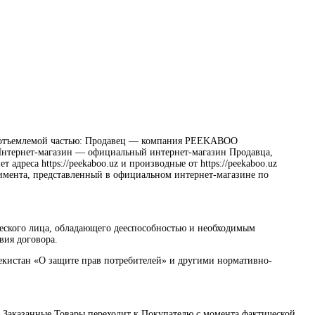
й неотъемлемой частью: Продавец — компания PEEKABOO
Интернет-магазин — официальный интернет-магазин Продавца,
адреса https://peekaboo.uz и производные от https://peekaboo.uz
тимента, представленный в официальном интернет-магазине по
еского лица, обладающего дееспособностью и необходимым
вия договора.
екистан «О защите прав потребителей» и другими нормативно-
на Заказанные Товары переходит к Покупателю с момента фактической