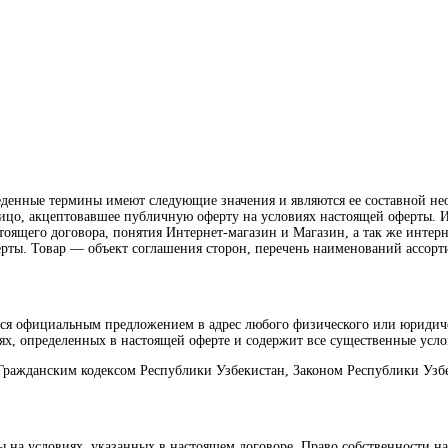
риведенные термины имеют следующие значения и являются ее составно
цо, акцептовавшее публичную оферту на условиях настоящей оферты. 
тоящего договора, понятия Интернет-магазин и Магазин, а так же интернет 
ерты. Товар — объект соглашения сторон, перечень наименований ассор
тся официальным предложением в адрес любого физического или юридич
х, определенных в настоящей оферте и содержит все существенные усло
 Гражданским кодексом Республики Узбекистан, Законом Республики Узб
ры на условиях, указанных в настоящем договоре. Право собственности 