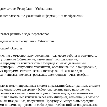
дательством Республики Узбекистан.
нное использование указанной информации и изображений
раться решить в ходе переговоров.
нодательством Республики Узбекистан.
стоящей Оферты.
ю, имя, отчество, дату рождения, пол, место работы и должность,
 уточнение (обновление, изменение), использование,
же передачу их контрагентам Продавца с целью дальнейшей
территории Республики Узбекистан, обезличивание, блокирование,
х программ, статистических исследований, а также для
аничиваясь: почтовая рассылка, электронная почта, телефон,
ощью автоматизированных систем управления базами данных, а также
у оператором алгоритму (сбор, систематизация, накопление,
атическая сверка почтовых кодов с базой кодов, автоматическая
или с помощью контакта через сеть Интернет, сегментация базы по
ерсональные данные, полученные Продавцом, могут быть переданы
ими лицами, при условии соблюдения требований законодательства