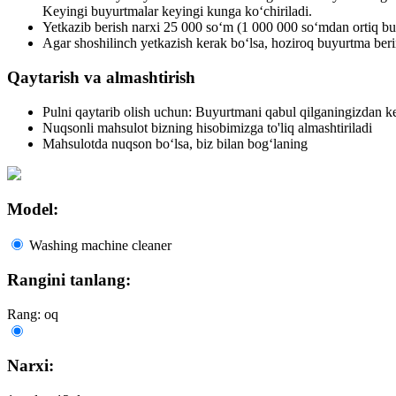
Keyingi buyurtmalar keyingi kunga ko‘chiriladi.
Yetkazib berish narxi 25 000 so‘m (1 000 000 so‘mdan ortiq bu
Agar shoshilinch yetkazish kerak bo‘lsa, hoziroq buyurtma beri
Qaytarish va almashtirish
Pulni qaytarib olish uchun: Buyurtmani qabul qilganingizdan ke
Nuqsonli mahsulot bizning hisobimizga to'liq almashtiriladi
Mahsulotda nuqson bo‘lsa, biz bilan bog‘laning
Model:
Washing machine cleaner
Rangini tanlang:
Rang: oq
Narxi: