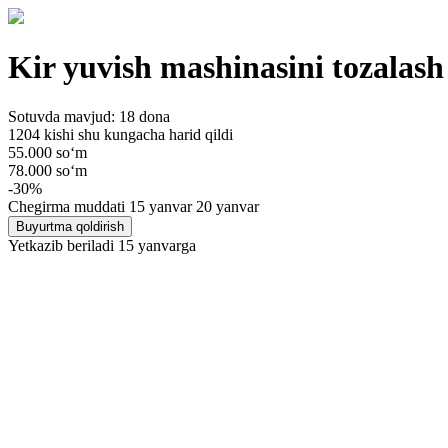
Kir yuvish mashinasini tozalash
Sotuvda mavjud: 18 dona
1204 kishi shu kungacha harid qildi
55.000 so‘m
78.000 so‘m
-30%
Chegirma muddati
15 yanvar 20 yanvar
Buyurtma qoldirish
Yetkazib beriladi
15 yanvarga