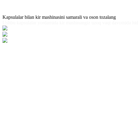
Kapsulalar bilan kir mashinasini samarali va oson tozalang
Ushbu kapsulalar yordamida kir mashinangiz uzoq vaqt davomida hidsiz