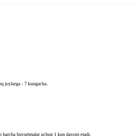
zatsiya qilish, yoqimsiz hidlarni bartaraf etish, mog‘or paydo bo‘lishinin
q joylarga - 7 kungacha.
an barcha buyurtmalar uchun 1 kun davom etadi.