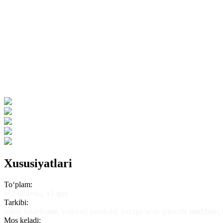
Xususiyatlari
To‘plam:
х12 tabletka, х1 quti
Tarkibi:
natriy bikarbonat, vodorod peroksid, yuzaga ta’sir qiluvchi moddalar, 
Mos keladi: