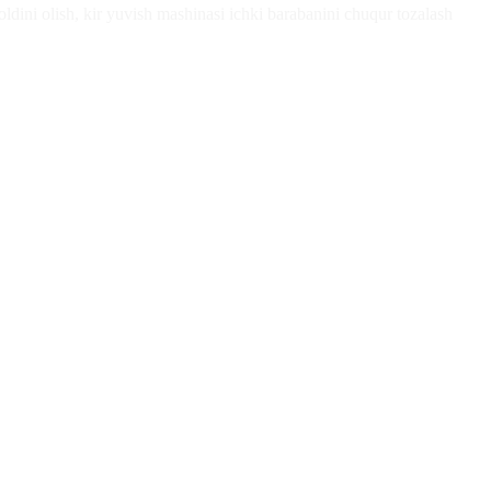
g oldini olish, kir yuvish mashinasi ichki barabanini chuqur tozalash