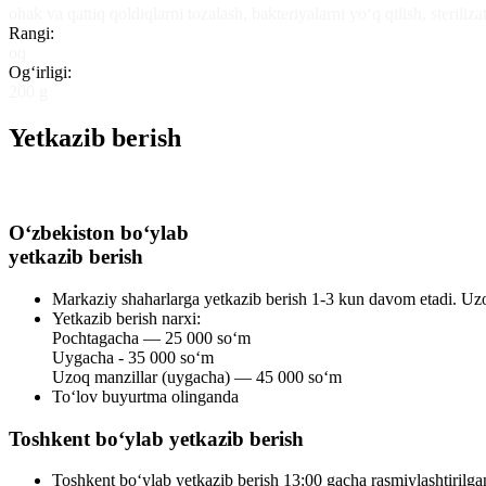
ohak va qattiq qoldiqlarni tozalash, bakteriyalarni yo‘q qilish, sterili
Rangi:
oq
Og‘irligi:
200 g
Yetkazib berish
O‘zbekiston bo‘ylab
yetkazib berish
Markaziy shaharlarga yetkazib berish 1-3 kun davom etadi. Uzo
Yetkazib berish narxi:
Pochtagacha — 25 000 so‘m
Uygacha - 35 000 so‘m
Uzoq manzillar (uygacha) — 45 000 so‘m
To‘lov buyurtma olinganda
Toshkent bo‘ylab yetkazib berish
Toshkent bo‘ylab yetkazib berish 13:00 gacha rasmiylashtirilg