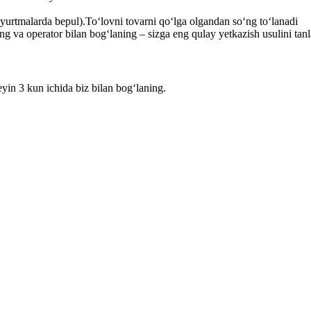
yurtmalarda bepul).To‘lovni tovarni qo‘lga olgandan so‘ng to‘lanadi
ng va operator bilan bog‘laning – sizga eng qulay yetkazish usulini tan
yin 3 kun ichida biz bilan bog‘laning.