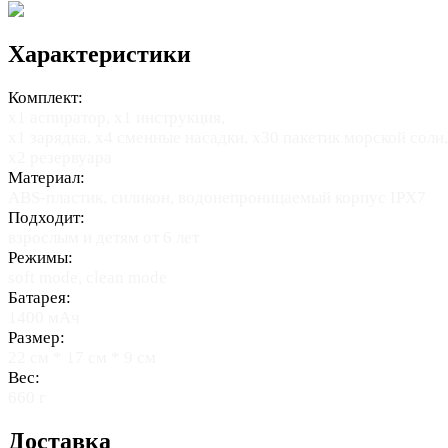
Характеристики
Комплект:
х1 аспиратор, х1 инструкция,
х1 зарядка, х4 сменные насадки, х30 пакетик морской соли,
х2 резервуара
Материал:
ABS-пластик, силикон, водонепроницаемый корпус IPX7
Подходит:
взрослым и детям от 6 лет
Режимы:
soft mode, clean mode
Батарея:
1400 мАч
Размер:
22 см * 17 см * 9 см
Вес:
660 г
Доставка