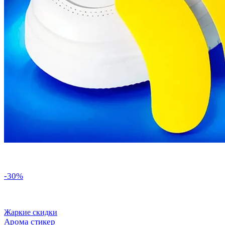
-30%
Жаркие скидки
Арома стикер