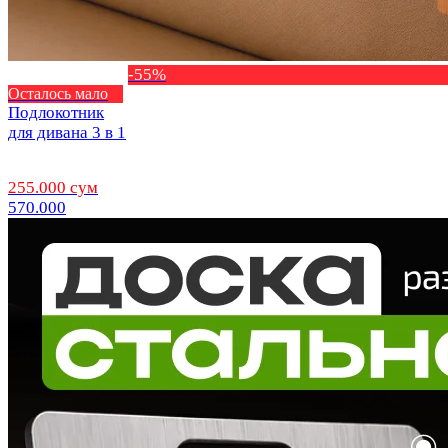
-55%
Осталось мало
Подлокотник
для дивана 3 в 1
255.000 сум
570.000