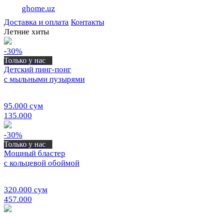
ghome.uz
Доставка и оплата
Контакты
Летние хиты
-30%
Только у нас
Детский пинг-понг
с мыльными пузырями
95.000 сум
135.000
-30%
Только у нас
Мощный бластер
с кольцевой обоймой
320.000 сум
457.000